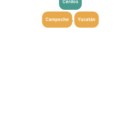
Cerdos
Campeche
,
Yucatán